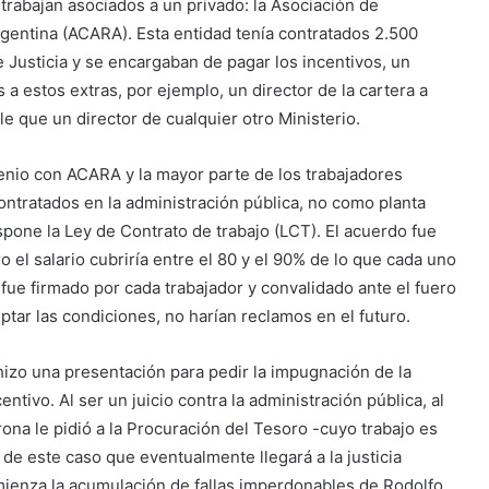
trabajan asociados a un privado: la Asociación de
entina (ACARA). Esta entidad tenía contratados 2.500
 Justicia y se encargaban de pagar los incentivos, un
a estos extras, por ejemplo, un director de la cartera a
e que un director de cualquier otro Ministerio.
nvenio con ACARA y la mayor parte de los trabajadores
ntratados en la administración pública, no como planta
pone la Ley de Contrato de trabajo (LCT). El acuerdo fue
ro el salario cubriría entre el 80 y el 90% de lo que cada uno
ue firmado por cada trabajador y convalidado ante el fuero
eptar las condiciones, no harían reclamos en el futuro.
 hizo una presentación para pedir la impugnación de la
entivo. Al ser un juicio contra la administración pública, al
rona le pidió a la Procuración del Tesoro -cuyo trabajo es
de este caso que eventualmente llegará a la justicia
omienza la acumulación de fallas imperdonables de Rodolfo