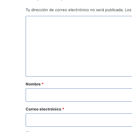
Tu dirección de correo electrónico no será publicada.
Los
C
o
m
e
n
t
a
r
Nombre
*
i
o
*
Correo electrónico
*