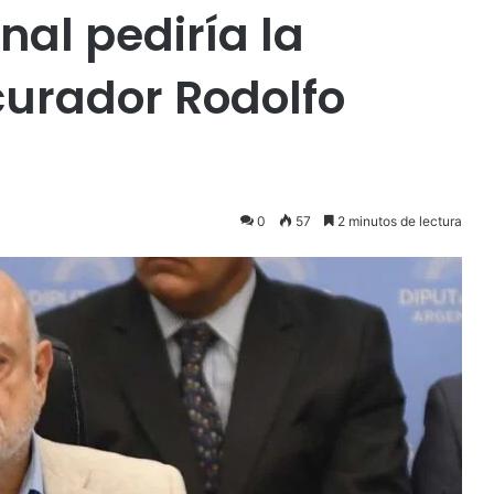
nal pediría la
curador Rodolfo
0
57
2 minutos de lectura