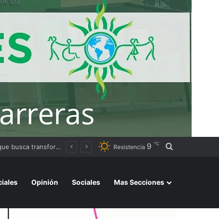
℃
9
Buscar por
La Aduana denunció una red de contrabando que utilizaba CUITs de personas fallecidas y menores de edad
Resistencia
ciales
Opinión
Sociales
Mas Secciones