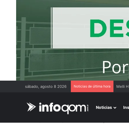
sábado, agosto 8 2026
Noticias de última hora
Noticias
In
Inicio
/
Nacionales
/
El Gobierno Nacional pediría la ren