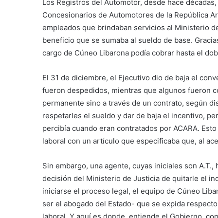
Los Registros del Automotor, desde hace décadas, 
Concesionarios de Automotores de la República Arg
empleados que brindaban servicios al Ministerio de
beneficio que se sumaba al sueldo de base. Gracias 
cargo de Cúneo Libarona podía cobrar hasta el dobl
El 31 de diciembre, el Ejecutivo dio de baja el co
fueron despedidos, mientras que algunos fueron co
permanente sino a través de un contrato, según dis
respetarles el sueldo y dar de baja el incentivo, pe
percibía cuando eran contratados por ACARA. Esto f
laboral con un artículo que especificaba que, al ac
Sin embargo, una agente, cuyas iniciales son A.T.,
decisión del Ministerio de Justicia de quitarle el inc
iniciarse el proceso legal, el equipo de Cúneo Liba
ser el abogado del Estado- que se expida respecto 
laboral. Y aquí es donde, entiende el Gobierno, c