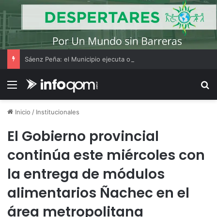
Sáenz Peña: el Municipio ejecuta obras viales, hidráulicas y de iluminación en distintos barrios
Menú
B
Inicio
/
Institucionales
El Gobierno provincial
continúa este miércoles con
la entrega de módulos
alimentarios Ñachec en el
área metropolitana