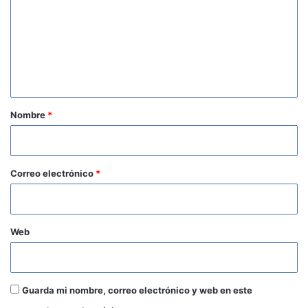
m
e
n
t
a
r
Nombre
*
i
o
*
Correo electrónico
*
Web
Guarda mi nombre, correo electrónico y web en este