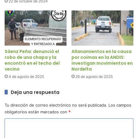
22 de octubre de 2024
Sáenz Peña: denunció el
Allanamientos en la causa
robo de una chapa y la
por coimas en la ANDIS:
encontró en el techo del
investigan movimientos en
vecino
Nordelta
4 de agosto de 2025
26 de agosto de 2025
Deja una respuesta
Tu dirección de correo electrónico no será publicada.
Los campos
obligatorios están marcados con
*
C
o