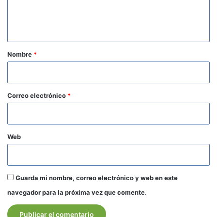
n
t
a
r
Nombre
*
i
o
*
Correo electrónico
*
Web
Guarda mi nombre, correo electrónico y web en este
navegador para la próxima vez que comente.