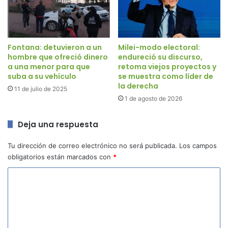
Fontana: detuvieron a un
Milei-modo electoral:
hombre que ofreció dinero
endureció su discurso,
a una menor para que
retoma viejos proyectos y
suba a su vehículo
se muestra como líder de
la derecha
11 de julio de 2025
1 de agosto de 2026
Deja una respuesta
Tu dirección de correo electrónico no será publicada.
Los campos
obligatorios están marcados con
*
C
o
m
e