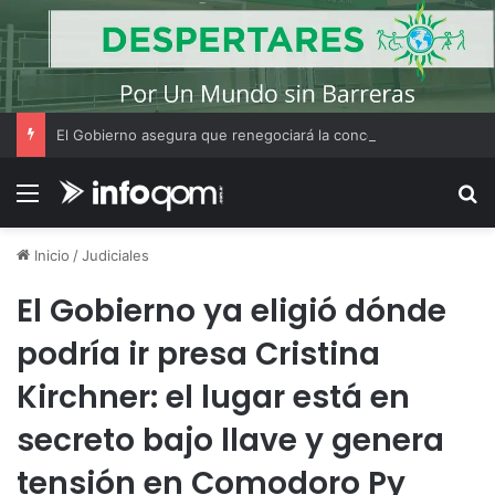
El Gobierno asegura que renegociará la concesión de los principales aeropuertos del país
Menú
B
Inicio
/
Judiciales
El Gobierno ya eligió dónde
podría ir presa Cristina
Kirchner: el lugar está en
secreto bajo llave y genera
tensión en Comodoro Py