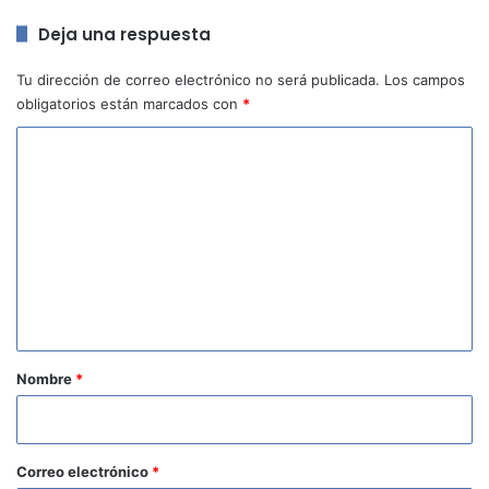
Deja una respuesta
Tu dirección de correo electrónico no será publicada.
Los campos
obligatorios están marcados con
*
C
o
m
e
n
t
a
r
Nombre
*
i
o
*
Correo electrónico
*