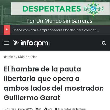
Chaco convoca a emprendedores locales para competir en «Emprendimiento Argentino 2026»
Menú
B
Inicio
/
Más noticias
El hombre de la pauta
libertaria que opera a
ambos lados del mostrador:
Guillermo Garat
15 de julio de 2025
0
43
4 minutos de lectura