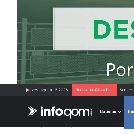
jueves, agosto 6 2026
Noticias de última hora
Gremios
Noticias
In
Inicio
/
Institucionales
/
El ICCTI ofrecerá un webinar par