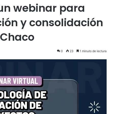
 un webinar para
ción y consolidación
l Chaco
0
23
1 minuto de lectura