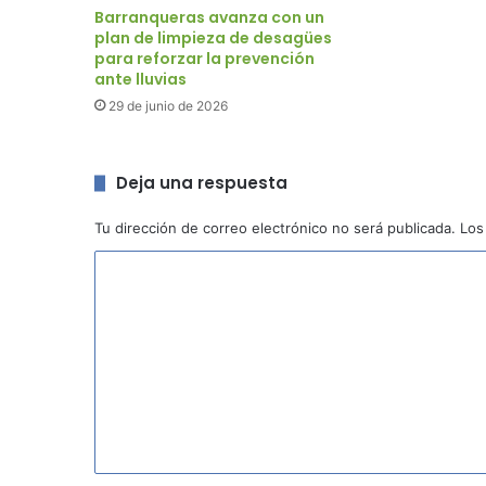
Barranqueras avanza con un
plan de limpieza de desagües
para reforzar la prevención
ante lluvias
29 de junio de 2026
Deja una respuesta
Tu dirección de correo electrónico no será publicada.
Los
C
o
m
e
n
t
a