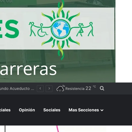
℃
22
Buscar por
Tierras
Resistencia
ciales
Opinión
Sociales
Mas Secciones