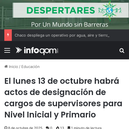
Chaco despliega un operativo por agua, aire y tierra para hallar a Fabián Falcón
Menú
B
Inicio
/
Educación
El lunes 13 de octubre habrá
actos de designación de
cargos de supervisores para
Nivel Inicial y Primario
8 de octubre de 2025
0
13
1 minuto de lectura