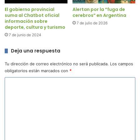
El gobierno provincial
Alertan por la “fuga de
suma al Chatbot oficial
cerebros” en Argentina
información sobre
7 de julio de 2026
deporte, cultura y turismo
7 de junio de 2024
Deja una respuesta
Tu dirección de correo electrónico no será publicada.
Los campos
obligatorios están marcados con
*
C
o
m
e
n
t
a