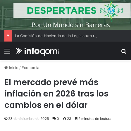
La Comisión de Hacienda de la Legislatura realizó su reunión ordinaria Nº18
Menú
B
Inicio
/
Economía
El mercado prevé más
inflación en 2026 tras los
cambios en el dólar
23 de diciembre de 2025
0
23
2 minutos de lectura