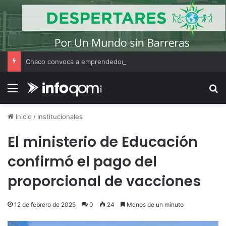
Chaco convoca a emprendedores locales para competir en «Emprendimiento Argentino 2026»
Menú
B
Inicio
/
Institucionales
El ministerio de Educación
confirmó el pago del
proporcional de vacciones
12 de febrero de 2025
0
24
Menos de un minuto