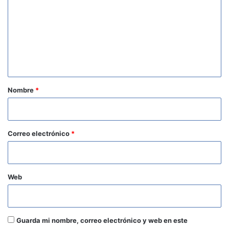
m
e
n
t
a
r
Nombre
*
i
o
*
Correo electrónico
*
Web
Guarda mi nombre, correo electrónico y web en este