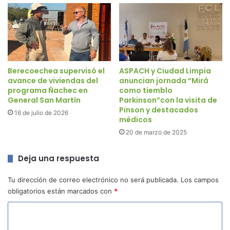
Berecoechea supervisó el
ASPACH y Ciudad Limpia
avance de viviendas del
anuncian jornada “Mirá
programa Ñachec en
como tiemblo
General San Martín
Parkinson”con la visita de
Pinson y destacados
16 de julio de 2026
médicos
20 de marzo de 2025
Deja una respuesta
Tu dirección de correo electrónico no será publicada.
Los campos
obligatorios están marcados con
*
C
o