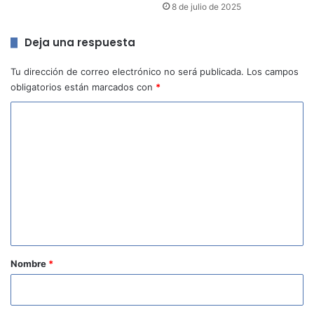
8 de julio de 2025
Deja una respuesta
Tu dirección de correo electrónico no será publicada.
Los campos
obligatorios están marcados con
*
C
o
m
e
n
t
a
r
Nombre
*
i
o