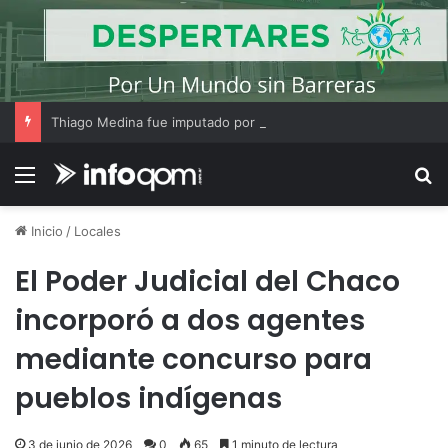
Thiago Medina fue imputado por abuso sexual y la causa continúa bajo investigación judicial
Menú
B
Inicio
/
Locales
El Poder Judicial del Chaco
incorporó a dos agentes
mediante concurso para
pueblos indígenas
3 de junio de 2026
0
65
1 minuto de lectura