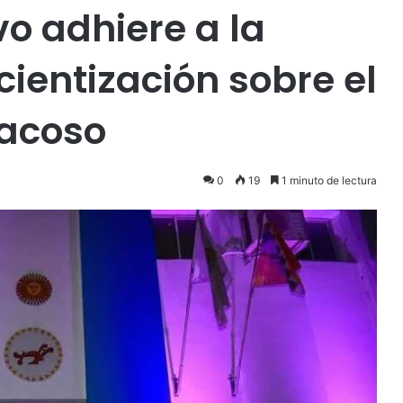
vo adhiere a la
entización sobre el
racoso
0
19
1 minuto de lectura