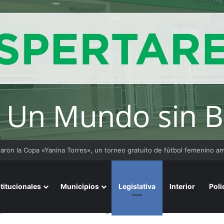
stitucionales
Municipios
Legislativa
Interior
Poli
ampaña de concientización sobre el grooming o ciberacoso