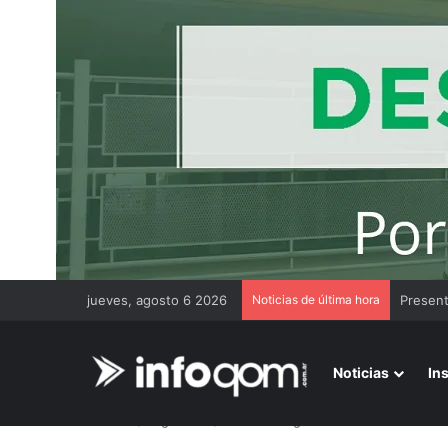
jueves, agosto 6 2026
Noticias de última hora
Noticias
In
Inicio
/
Legislativa
/
El Poder Legislativo adhiere a la c