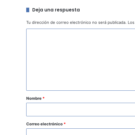
Deja una respuesta
Tu dirección de correo electrónico no será publicada.
Los
C
o
m
e
n
t
a
r
Nombre
*
i
o
*
Correo electrónico
*