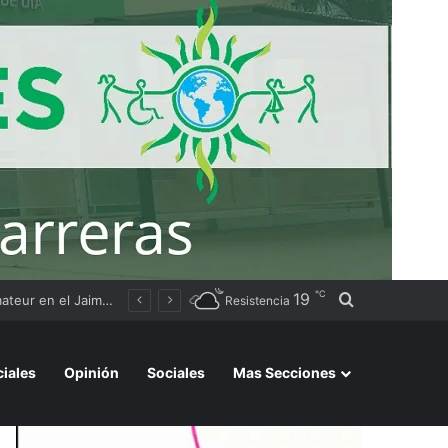
℃
19
Buscar por
Sameep realiza trabajos de dragado en Puerto Lavalle para asegurar la captación de agua del río Bermejo
Resistencia
ciales
Opinión
Sociales
Mas Secciones