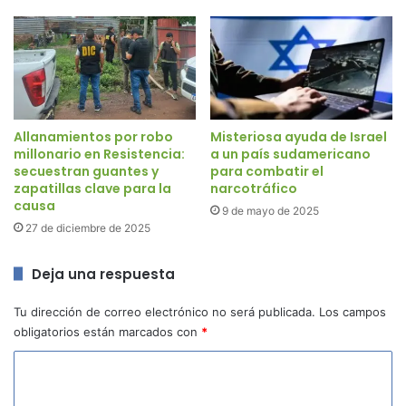
Allanamientos por robo
Misteriosa ayuda de Israel
millonario en Resistencia:
a un país sudamericano
secuestran guantes y
para combatir el
zapatillas clave para la
narcotráfico
causa
9 de mayo de 2025
27 de diciembre de 2025
Deja una respuesta
Tu dirección de correo electrónico no será publicada.
Los campos
obligatorios están marcados con
*
C
o