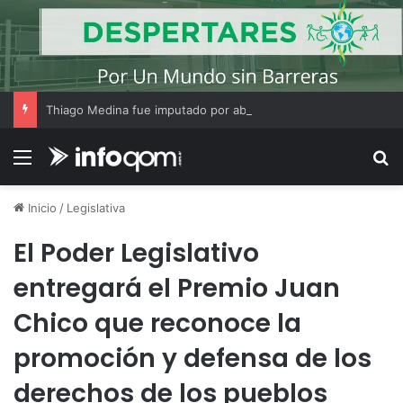
Thiago Medina fue imputado por abuso sexual y la causa continúa bajo investigación judicial
Menú
B
Inicio
/
Legislativa
El Poder Legislativo
entregará el Premio Juan
Chico que reconoce la
promoción y defensa de los
derechos de los pueblos