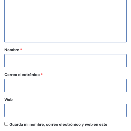
m
e
n
t
a
r
Nombre
*
i
o
*
Correo electrónico
*
Web
Guarda mi nombre, correo electrónico y web en este