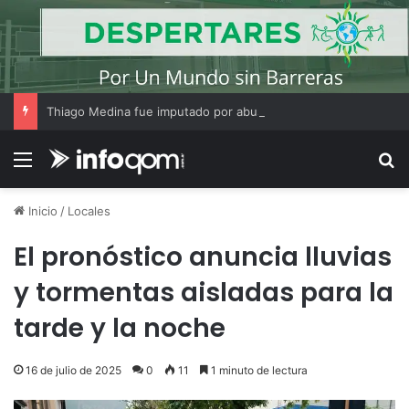
Thiago Medina fue imputado por abuso sexual y la causa continúa bajo investigación judicial
Menú
B
Inicio
/
Locales
El pronóstico anuncia lluvias
y tormentas aisladas para la
tarde y la noche
16 de julio de 2025
0
11
1 minuto de lectura