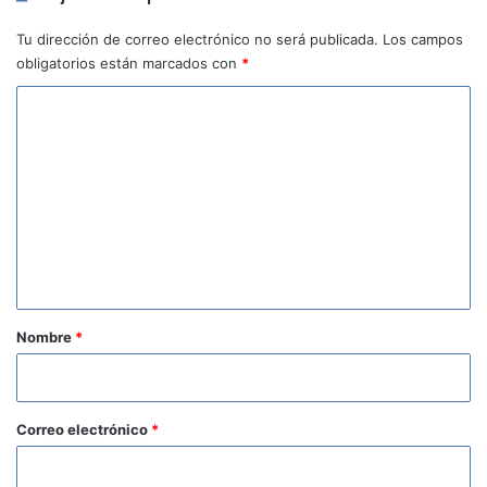
Tu dirección de correo electrónico no será publicada.
Los campos
obligatorios están marcados con
*
C
o
m
e
n
t
a
r
Nombre
*
i
o
*
Correo electrónico
*