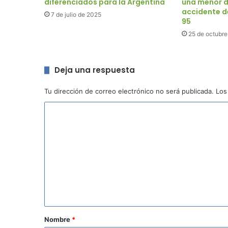
diferenciados para la Argentina
una menor d
accidente de
7 de julio de 2025
95
25 de octubre
Deja una respuesta
Tu dirección de correo electrónico no será publicada.
Los
C
o
m
e
n
t
a
r
Nombre
*