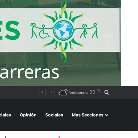
℃
22
Buscar por
Tierras
Resistencia
ciales
Opinión
Sociales
Mas Secciones