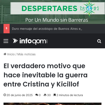
Duro mensaje del arzobispo de Buenos Aires en la misa de San Cayetano
Menú
B
Inicio
/
Más noticias
El verdadero motivo que
hace inevitable la guerra
entre Cristina y Kicillof
20 de junio de 2025
0
30
2 minutos de lectura