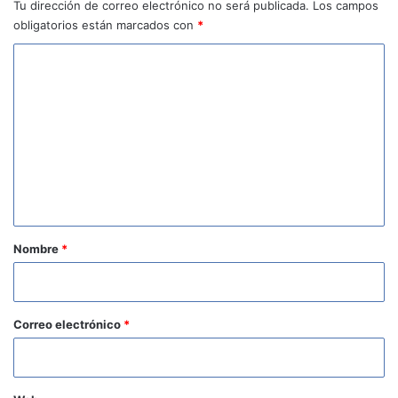
Tu dirección de correo electrónico no será publicada.
Los campos
obligatorios están marcados con
*
C
o
m
e
n
t
a
r
Nombre
*
i
o
*
Correo electrónico
*