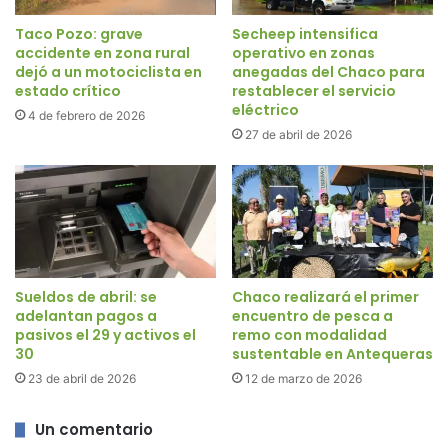
Taco Pozo: grave
Secheep intensifica
accidente en zona rural
operativo en zonas
dejó a un motociclista en
anegadas del Chaco para
estado crítico
restablecer el servicio
eléctrico
4 de febrero de 2026
27 de abril de 2026
Sueldos de abril: se
Chaco realizará el primer
adelantan pagos a
encuentro de pesca a
pasivos el 29 y activos el
remo con modalidad
30
sustentable en Antequeras
23 de abril de 2026
12 de marzo de 2026
Un comentario