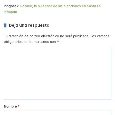
Pingback:
Rosario, la pulseada de las elecciones en Santa Fe –
Infoqom
Deja una respuesta
Tu dirección de correo electrónico no será publicada.
Los campos
obligatorios están marcados con
*
C
o
m
e
n
t
a
r
Nombre
*
i