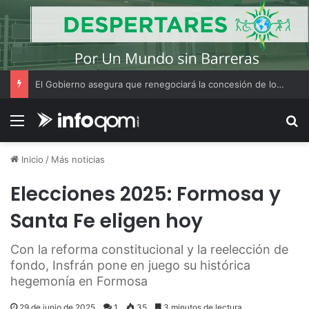
Chaco se prepara para una nueva edición del Torneo Internacional de Pesca del Dorado con Devolución en la Isla del Cerrito
Menú
B
Inicio
/
Más noticias
Elecciones 2025: Formosa y
Santa Fe eligen hoy
Con la reforma constitucional y la reelección de
fondo, Insfrán pone en juego su histórica
hegemonía en Formosa
29 de junio de 2025
1
35
3 minutos de lectura