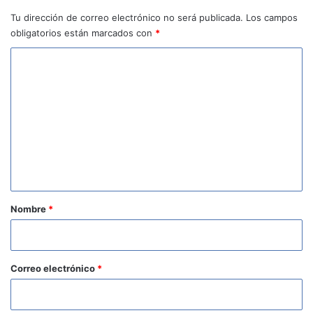
Tu dirección de correo electrónico no será publicada.
Los campos
obligatorios están marcados con
*
C
o
m
e
n
t
a
r
Nombre
*
i
o
*
Correo electrónico
*