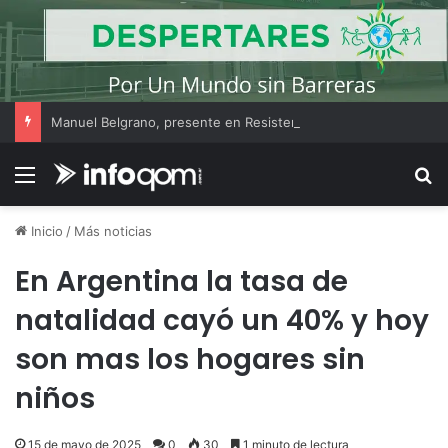
Manuel Belgrano, presente en Resistencia: homenaje y actividades educativas por los 75 años de la Provincialización
Menú
B
Inicio
/
Más noticias
En Argentina la tasa de
natalidad cayó un 40% y hoy
son mas los hogares sin
niños
15 de mayo de 2025
0
30
1 minuto de lectura