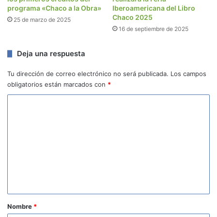
programa «Chaco a la Obra»
Iberoamericana del Libro
Chaco 2025
25 de marzo de 2025
16 de septiembre de 2025
Deja una respuesta
Tu dirección de correo electrónico no será publicada.
Los campos
obligatorios están marcados con
*
C
o
m
e
n
t
a
r
Nombre
*