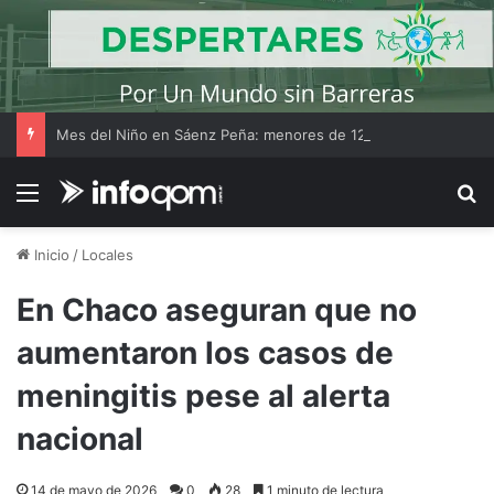
Mes del Niño en Sáenz Peña: menores de 12 años ingresan gratis al Complejo Ecológico
Menú
B
Inicio
/
Locales
En Chaco aseguran que no
aumentaron los casos de
meningitis pese al alerta
nacional
14 de mayo de 2026
0
28
1 minuto de lectura