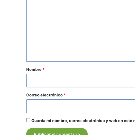
C
o
m
e
n
t
a
r
Nombre
*
i
o
*
Correo electrónico
*
Guarda mi nombre, correo electrónico y web en este 