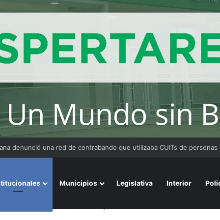
 Medina fue imputado por abuso sexual y la causa continúa bajo investig
stitucionales
Municipios
Legislativa
Interior
Poli
eep puso en funciones al nuevo jefe de servicio