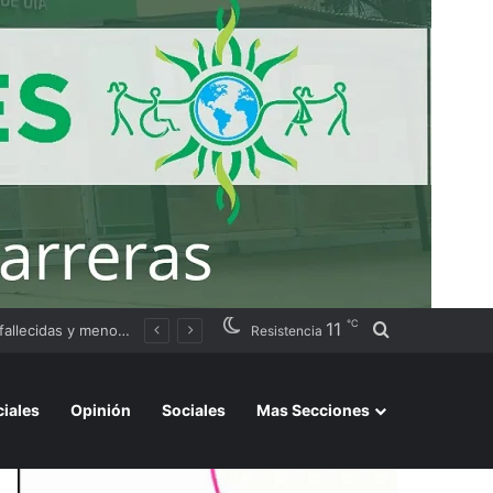
℃
11
Buscar por
ación judicial
Resistencia
ciales
Opinión
Sociales
Mas Secciones