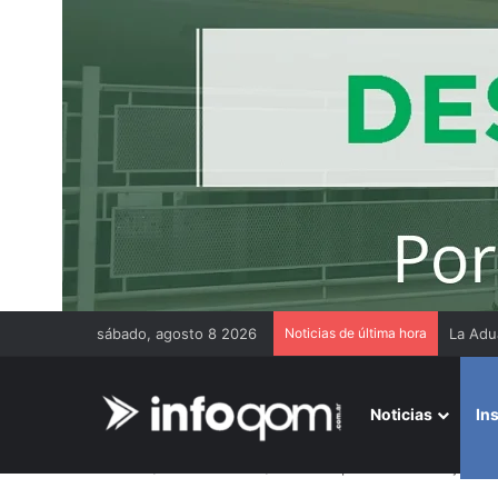
sábado, agosto 8 2026
Noticias de última hora
Thiago
Noticias
In
Inicio
/
Institucionales
/
En Concepción del Bermejo, Sam