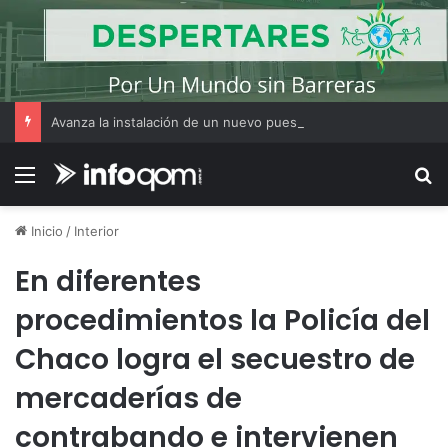
Avanza la instalación de un nuevo puesto policial en el ex Campo Zampa para reforzar la seguridad en la zona sur de Resistencia
Menú
B
Inicio
/
Interior
En diferentes
procedimientos la Policía del
Chaco logra el secuestro de
mercaderías de
contrabando e intervienen