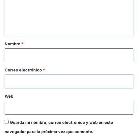
e
n
t
a
r
Nombre
*
i
o
*
Correo electrónico
*
Web
Guarda mi nombre, correo electrónico y web en este
navegador para la próxima vez que comente.