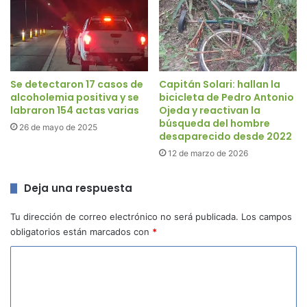
Se detectaron 17 casos de
Capitán Solari: hallan la
alcoholemia positiva y se
bicicleta de Pedro Antonio
labraron 154 actas varias
Ojeda y reactivan la
búsqueda del hombre
26 de mayo de 2025
desaparecido desde 2022
12 de marzo de 2026
Deja una respuesta
Tu dirección de correo electrónico no será publicada.
Los campos
obligatorios están marcados con
*
C
o
m