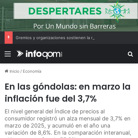
Gremios y organizaciones sostienen la marcha pese a los cambios en la Ley de Tierras
Menú
B
Inicio
/
Economía
En las góndolas: en marzo la
inflación fue del 3,7%
El nivel general del Índice de precios al
consumidor registró un alza mensual de 3,7% en
marzo de 2025, y acumuló en el año una
variación de 8,6%. En la comparación interanual,