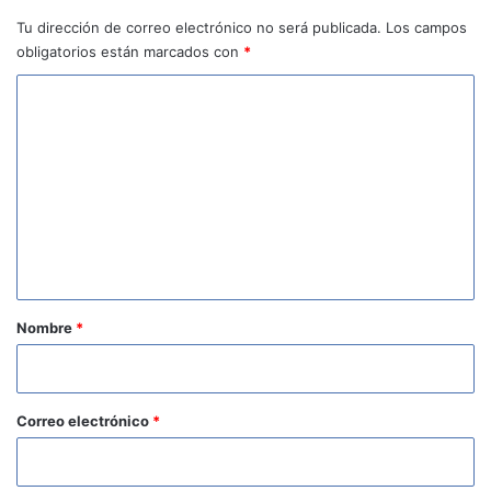
Tu dirección de correo electrónico no será publicada.
Los campos
obligatorios están marcados con
*
C
o
m
e
n
t
a
r
Nombre
*
i
o
*
Correo electrónico
*