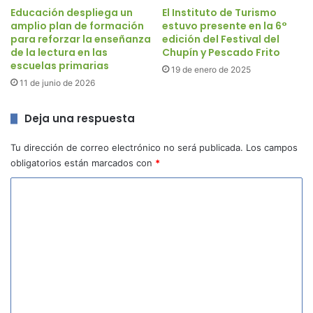
Educación despliega un
El Instituto de Turismo
amplio plan de formación
estuvo presente en la 6°
para reforzar la enseñanza
edición del Festival del
de la lectura en las
Chupín y Pescado Frito
escuelas primarias
19 de enero de 2025
11 de junio de 2026
Deja una respuesta
Tu dirección de correo electrónico no será publicada.
Los campos
obligatorios están marcados con
*
C
o
m
e
n
t