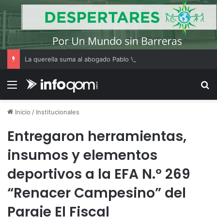
La querella suma al abogado Pablo Vianello en la causa por el crimen de Julián Álvarez Guardia
Menú
B
Inicio
/
Institucionales
Entregaron herramientas,
insumos y elementos
deportivos a la EFA N.º 269
“Renacer Campesino” del
Paraje El Fiscal