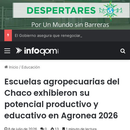
El Gobierno asegura que renegociará la concesión de los principales aeropuertos del país
Menú
B
Inicio
/
Educación
Escuelas agropecuarias del
Chaco exhibieron su
potencial productivo y
educativo en Agronea 2026
8 de julio de 2026
0
13
1 minuto de lectura