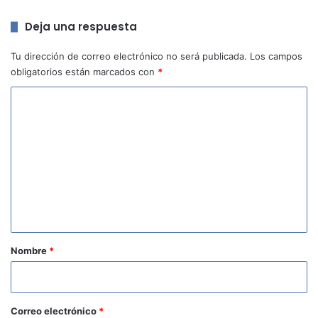
Deja una respuesta
Tu dirección de correo electrónico no será publicada.
Los campos
obligatorios están marcados con
*
C
o
m
e
n
t
a
r
Nombre
*
i
o
*
Correo electrónico
*