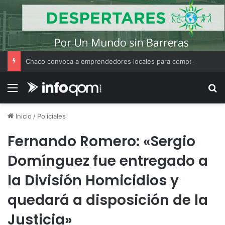
Chaco convoca a emprendedores locales para competir en «Emprendimiento Argentino 2026»
Menú
B
Inicio
/
Policiales
Fernando Romero: «Sergio
Domínguez fue entregado a
la División Homicidios y
quedará a disposición de la
Justicia»