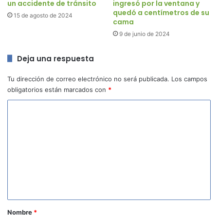
un accidente de tránsito
ingresó por la ventana y
quedó a centímetros de su
15 de agosto de 2024
cama
9 de junio de 2024
Deja una respuesta
Tu dirección de correo electrónico no será publicada.
Los campos
obligatorios están marcados con
*
C
o
m
e
n
t
a
r
Nombre
*