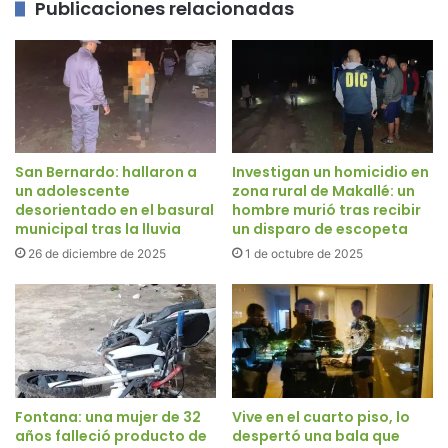
Publicaciones relacionadas
San Bernardo: hallaron a
Investigan un homicidio en
un adolescente
zona rural de Makallé: un
desorientado en el basural
hombre murió tras recibir
municipal tras la lluvia
un disparo de escopeta
26 de diciembre de 2025
1 de octubre de 2025
Fontana: una mujer de 32
Vive en el cuarto piso, lo
años falleció producto de
despertó una bala que