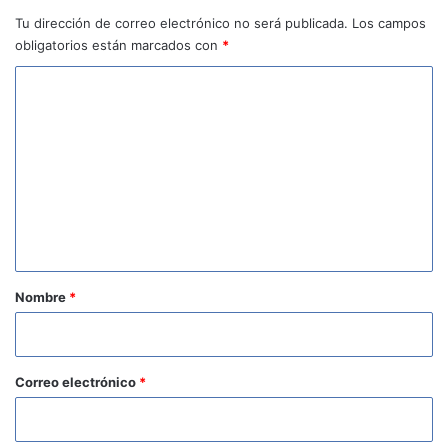
Tu dirección de correo electrónico no será publicada.
Los campos
obligatorios están marcados con
*
C
o
m
e
n
t
a
r
Nombre
*
i
o
*
Correo electrónico
*