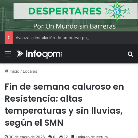
Avanza la instalación de un nuevo puesto policial en el ex Campo Zampa para reforzar la seguridad en la zona sur de Resistencia
Menú
B
Inicio
/
Locales
Fin de semana caluroso en
Resistencia: altas
temperaturas y sin lluvias,
según el SMN
30 de enero de 2026
0
12
1 minuto de lectura