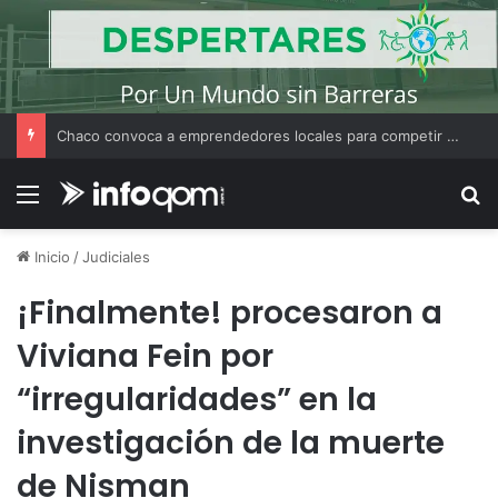
Chaco convoca a emprendedores locales para competir en «Emprendimiento Argentino 2026»
Menú
B
Inicio
/
Judiciales
¡Finalmente! procesaron a
Viviana Fein por
“irregularidades” en la
investigación de la muerte
de Nisman