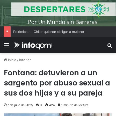
Polémica en Chile: quieren obligar a mujeres que decidan hacer un aborto a escuchar antes el latido del corazón del feto
Menú
B
Inicio
/
Interior
Fontana: detuvieron a un
sargento por abuso sexual a
sus dos hijas y a su pareja
7 de julio de 2025
0
424
1 minuto de lectura