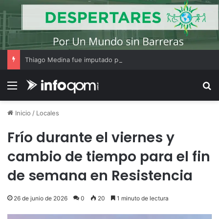
Thiago Medina fue imputado por abuso sexual y la causa continúa bajo investigación judicial
Menú
B
Inicio
/
Locales
Frío durante el viernes y
cambio de tiempo para el fin
de semana en Resistencia
26 de junio de 2026
0
20
1 minuto de lectura