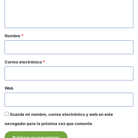
n
t
a
r
Nombre
*
i
o
*
Correo electrónico
*
Web
Guarda mi nombre, correo electrónico y web en este
navegador para la próxima vez que comente.