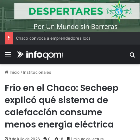
Chaco convoca a emprendedores locales para competir en «Emprendimiento Argentino 2026»
Menú
B
Inicio
/
Institucionales
Frío en el Chaco: Secheep
explicó qué sistema de
calefacción consume
menos energía eléctrica
8 de julio de 2026
0
18
1 minuto de lectura