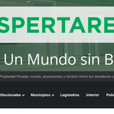
onvoca a emprendedores locales para competir en «Emprendimiento A
stitucionales
Municipios
Legislativa
Interior
Poli
años en un aljibe en Presidencia de la Plaza