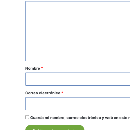
C
o
m
e
n
t
a
r
Nombre
*
i
o
*
Correo electrónico
*
Guarda mi nombre, correo electrónico y web en este 