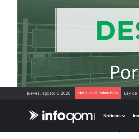
jueves, agosto 6 2026
Noticias de última hora
Chaco c
Noticias
In
Inicio
/
Más noticias
/
Hallan sin vida a una mujer de 68 