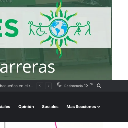
℃
13
Buscar por
rgentino 2026»
Resistencia
ciales
Opinión
Sociales
Mas Secciones