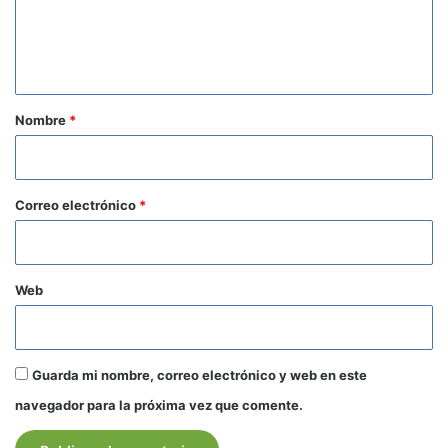
n
t
a
r
Nombre
*
i
o
*
Correo electrónico
*
Web
Guarda mi nombre, correo electrónico y web en este
navegador para la próxima vez que comente.