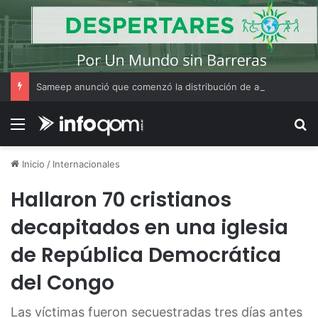
Sameep anunció que comenzó la distribución de agua a las localidades del Segundo Acueducto tras la recarga de cisternas en Sáenz Peña
Menú
B
Inicio
/
Internacionales
Hallaron 70 cristianos
decapitados en una iglesia
de República Democrática
del Congo
Las víctimas fueron secuestradas tres días antes