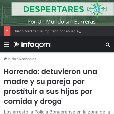
Thiago Medina fue imputado por abuso sexual y la causa continúa bajo investigación judicial
Menú
B
Inicio
/
Nacionales
Horrendo: detuvieron una
madre y su pareja por
prostituir a sus hijas por
comida y droga
Los arrestó la Policía Bonaerense en la zona de la