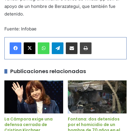
apoyo de un hombre de Berazategui, que también fue
detenido.
Fuente: Infobae
WhatsApp
Telegram
Compartir por correo electrónico
Imprimir
Publicaciones relacionadas
La Cámpora exige una
Fontana: dos detenidos
defensa cerrada de
por el homicidio de un
Cristina Kirchner
hombre de 70 años en el