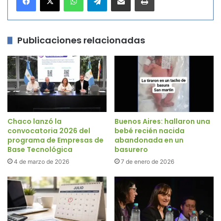
Publicaciones relacionadas
Chaco lanzó la
Buenos Aires: hallaron una
convocatoria 2026 del
bebé recién nacida
programa de Empresas de
abandonada en un
Base Tecnológica
basurero
4 de marzo de 2026
7 de enero de 2026