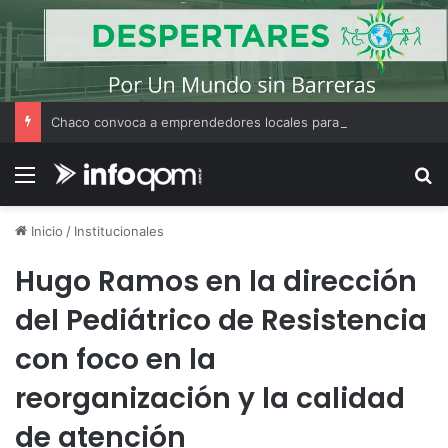
Chaco convoca a emprendedores locales para competir en «Emprendimiento Argentino 2026»
Menú
B
Inicio
/
Institucionales
Hugo Ramos en la dirección
del Pediátrico de Resistencia
con foco en la
reorganización y la calidad
de atención