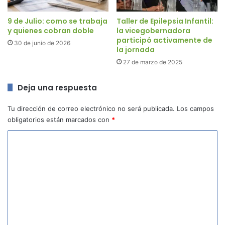
9 de Julio: como se trabaja
Taller de Epilepsia Infantil:
y quienes cobran doble
la vicegobernadora
participó activamente de
30 de junio de 2026
la jornada
27 de marzo de 2025
Deja una respuesta
Tu dirección de correo electrónico no será publicada.
Los campos
obligatorios están marcados con
*
C
o
m
e
n
t