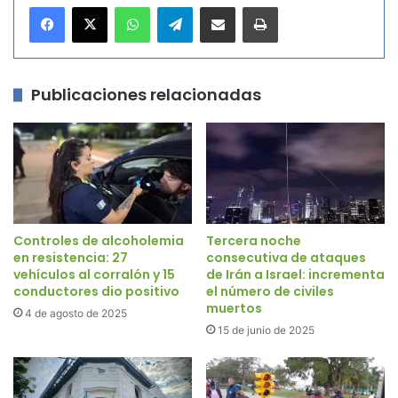
WhatsApp
Telegram
Compartir por correo electrónico
Imprimir
Publicaciones relacionadas
Controles de alcoholemia
Tercera noche
en resistencia: 27
consecutiva de ataques
vehículos al corralón y 15
de Irán a Israel: incrementa
conductores dio positivo
el número de civiles
muertos
4 de agosto de 2025
15 de junio de 2025