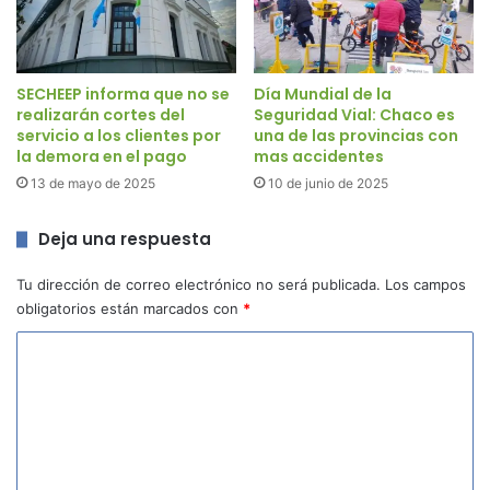
SECHEEP informa que no se
Día Mundial de la
realizarán cortes del
Seguridad Vial: Chaco es
servicio a los clientes por
una de las provincias con
la demora en el pago
mas accidentes
13 de mayo de 2025
10 de junio de 2025
Deja una respuesta
Tu dirección de correo electrónico no será publicada.
Los campos
obligatorios están marcados con
*
C
o
m
e
n