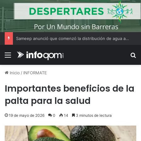
Sameep anunció que comenzó la distribución de agua a las localidades del Segundo Acueducto tras la recarga de cisternas en Sáenz Peña
Menú
B
Inicio
/
INFORMATE
Importantes beneficios de la
palta para la salud
19 de mayo de 2026
0
14
3 minutos de lectura