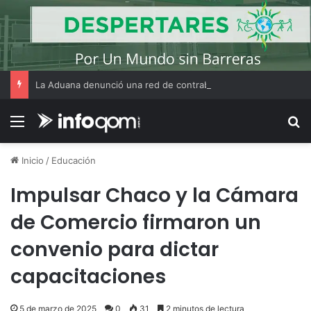
La Aduana denunció una red de contrabando que utilizaba CUITs de personas fallecidas y menores de edad
Menú
B
Inicio
/
Educación
Impulsar Chaco y la Cámara
de Comercio firmaron un
convenio para dictar
capacitaciones
5 de marzo de 2025
0
31
2 minutos de lectura