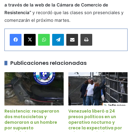
a través de la web de la Cámara de Comercio de
Resistencia”
y recordó que las clases son presenciales y
comenzarán el próximo martes.
WhatsApp
Telegram
Compartir por correo electrónico
Imprimir
Publicaciones relacionadas
Resistencia: recuperaron
Venezuela liberó a 24
dos motocicletas y
presos políticos en un
demoraron a un hombre
operativo nocturno y
por supuesto
crece la expectativa por