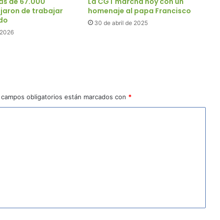
más de 67.000
La CGT marcha hoy con un
jaron de trabajar
homenaje al papa Francisco
ado
30 de abril de 2025
 2026
 campos obligatorios están marcados con
*