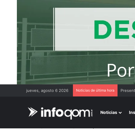
jueves, agosto 6 2026
Noticias de última hora
Noticias
In
Inicio
/
Internacionales
/
India: un joven de 25 años se 