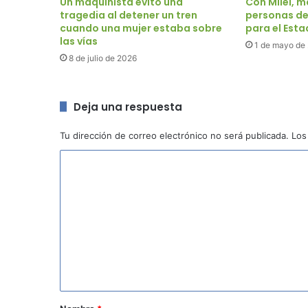
Un maquinista evitó una
Con Milei, 
tragedia al detener un tren
personas de
cuando una mujer estaba sobre
para el Est
las vías
1 de mayo de
8 de julio de 2026
Deja una respuesta
Tu dirección de correo electrónico no será publicada.
Los
C
o
m
e
n
t
a
r