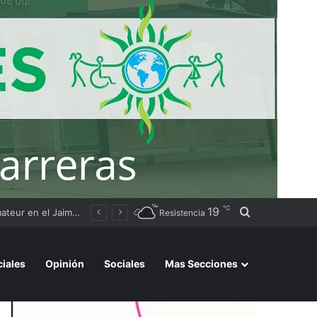
℃
19
Buscar por
Sameep realiza trabajos de dragado en Puerto Lavalle para asegurar la captación de agua del río Bermejo
Resistencia
ciales
Opinión
Sociales
Mas Secciones