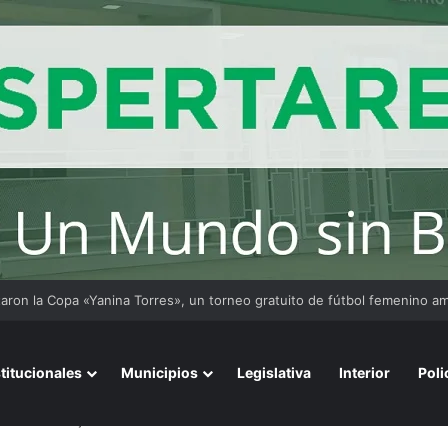
stitucionales
Municipios
Legislativa
Interior
Poli
levantó del cajón minutos antes de ser cremado