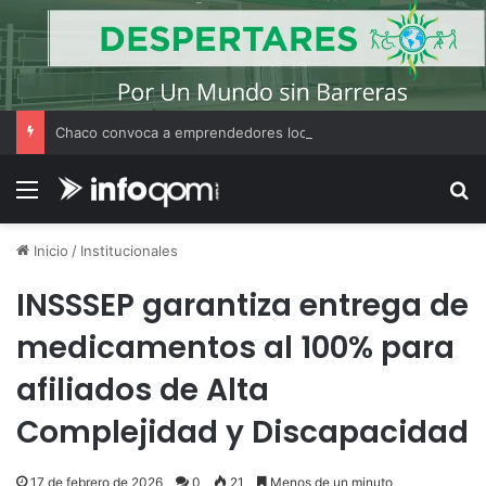
Chaco convoca a emprendedores locales para competir en «Emprendimiento Argentino 2026»
Menú
B
Inicio
/
Institucionales
INSSSEP garantiza entrega de
medicamentos al 100% para
afiliados de Alta
Complejidad y Discapacidad
17 de febrero de 2026
0
21
Menos de un minuto