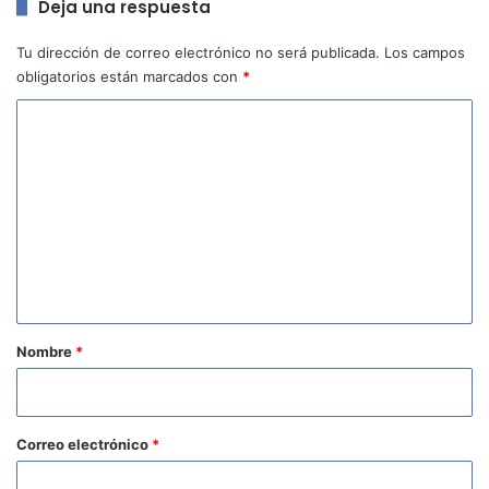
Deja una respuesta
Tu dirección de correo electrónico no será publicada.
Los campos
obligatorios están marcados con
*
C
o
m
e
n
t
a
r
Nombre
*
i
o
*
Correo electrónico
*