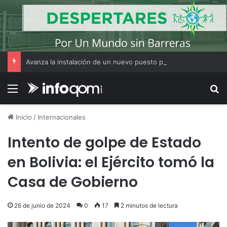
Avanza la instalación de un nuevo puesto policial en el ex Campo Zampa para reforzar la seguridad en la zona sur de Resistencia
Menú
B
Inicio
/
Internacionales
Intento de golpe de Estado
en Bolivia: el Ejército tomó la
Casa de Gobierno
26 de junio de 2024
0
17
2 minutos de lectura