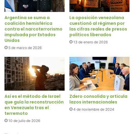
Argentina se suma a
La oposición venezolana
coalición hemisférica
cuestionó al régimen por
contra el narcoterrorismo
las cifras reales de presos
impulsada por Estados
políticos liberados
Unidos
13 de enero de 2026
5 de marzo de 2026
Así es el método de Israel
Zdero consolida y articula
que guía la reconstrucción
lazos internacionales
en Venezuela tras el
4 de noviembre de 2024
terremoto
10 de julio de 2026