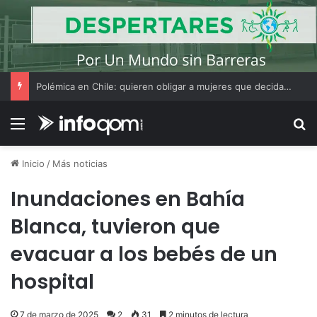
Polémica en Chile: quieren obligar a mujeres que decidan hacer un aborto a escuchar antes el latido del corazón del feto
Menú
B
Inicio
/
Más noticias
Inundaciones en Bahía
Blanca, tuvieron que
evacuar a los bebés de un
hospital
7 de marzo de 2025
2
31
2 minutos de lectura