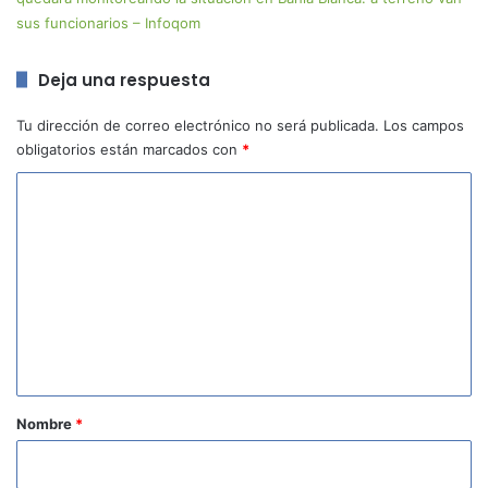
sus funcionarios – Infoqom
Deja una respuesta
Tu dirección de correo electrónico no será publicada.
Los campos
obligatorios están marcados con
*
C
o
m
e
n
t
a
r
Nombre
*
i
o