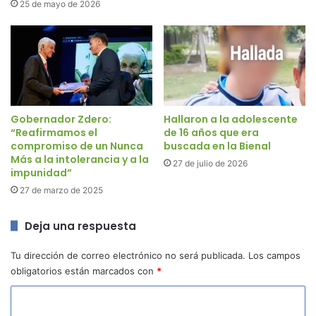
25 de mayo de 2026
Gobernador Zdero:
Hallaron a la adolescente
“Reafirmamos el
de 16 años que era
compromiso de un Nunca
buscada en la Bienal
Más a la intolerancia y a la
27 de julio de 2026
impunidad”
27 de marzo de 2025
Deja una respuesta
Tu dirección de correo electrónico no será publicada.
Los campos
obligatorios están marcados con
*
C