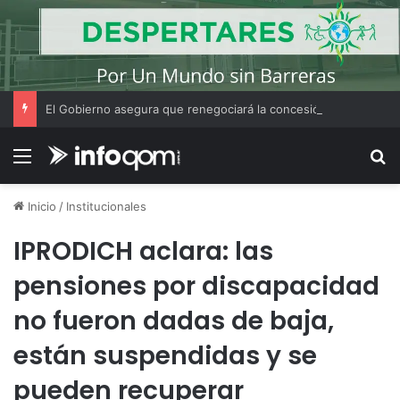
El Gobierno asegura que renegociará la concesión de los principales aeropuertos del país
Menú
B
Inicio
/
Institucionales
IPRODICH aclara: las
pensiones por discapacidad
no fueron dadas de baja,
están suspendidas y se
pueden recuperar