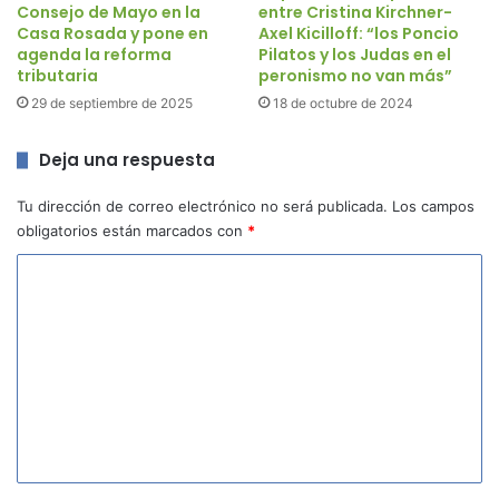
Consejo de Mayo en la
entre Cristina Kirchner-
Casa Rosada y pone en
Axel Kicilloff: “los Poncio
agenda la reforma
Pilatos y los Judas en el
tributaria
peronismo no van más”
29 de septiembre de 2025
18 de octubre de 2024
Deja una respuesta
Tu dirección de correo electrónico no será publicada.
Los campos
obligatorios están marcados con
*
C
o
m
e
n
t
a