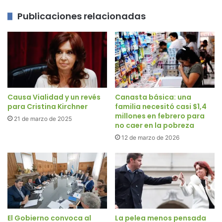
Publicaciones relacionadas
Causa Vialidad y un revés
Canasta básica: una
para Cristina Kirchner
familia necesitó casi $1,4
millones en febrero para
21 de marzo de 2025
no caer en la pobreza
12 de marzo de 2026
El Gobierno convoca al
La pelea menos pensada