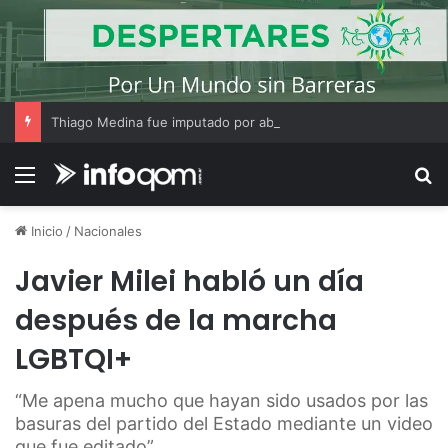
Thiago Medina fue imputado por abuso sexual y la causa continúa bajo investigación judicial
Menú
B
Inicio
/
Nacionales
Javier Milei habló un día
después de la marcha
LGBTQI+
“Me apena mucho que hayan sido usados por las
basuras del partido del Estado mediante un video
que fue editado”