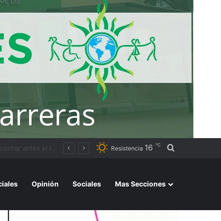
℃
16
Buscar por
Resistencia
ciales
Opinión
Sociales
Mas Secciones