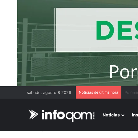
sábado, agosto 8 2026
Noticias de última hora
Victor 
Noticias
In
Inicio
/
Más noticias
/
Javier Milei recibe a Narendra Mo