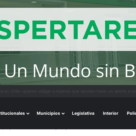
Del Río disertó en presentación de Maestría en Litigación Oral
stitucionales
Municipios
Legislativa
Interior
Poli
di, el primer ministro de India y después viene a Chaco