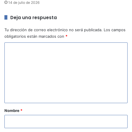
14 de julio de 2026
Deja una respuesta
Tu dirección de correo electrónico no será publicada.
Los campos
obligatorios están marcados con
*
C
o
m
e
n
t
a
r
Nombre
*
i
o