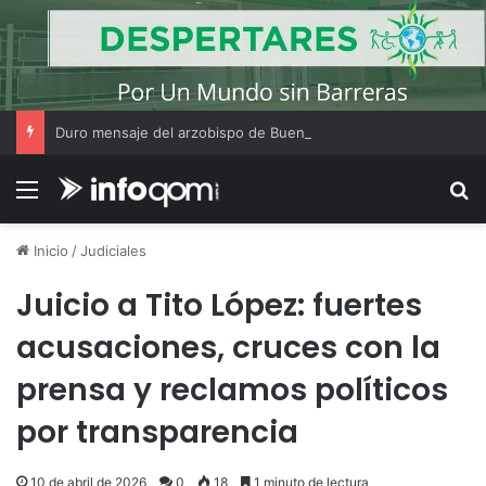
Duro mensaje del arzobispo de Buenos Aires en la misa de San Cayetano
Menú
B
Inicio
/
Judiciales
Juicio a Tito López: fuertes
acusaciones, cruces con la
prensa y reclamos políticos
por transparencia
10 de abril de 2026
0
18
1 minuto de lectura