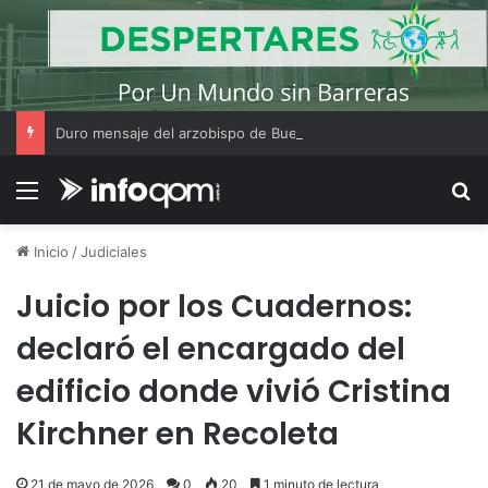
Duro mensaje del arzobispo de Buenos Aires en la misa de San Cayetano
Menú
B
Inicio
/
Judiciales
Juicio por los Cuadernos:
declaró el encargado del
edificio donde vivió Cristina
Kirchner en Recoleta
21 de mayo de 2026
0
20
1 minuto de lectura