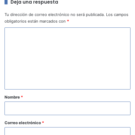
Deja una respuesta
Tu dirección de correo electrónico no será publicada.
Los campos
obligatorios están marcados con
*
C
o
m
e
n
t
a
r
Nombre
*
i
o
*
Correo electrónico
*