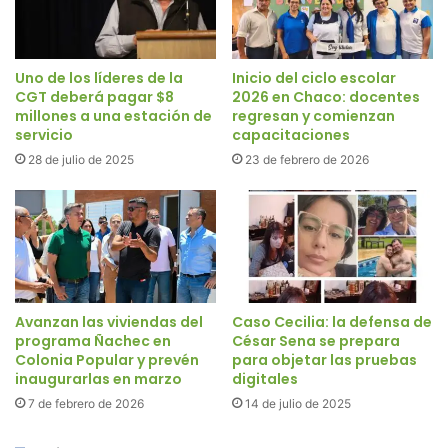
Uno de los líderes de la
Inicio del ciclo escolar
CGT deberá pagar $8
2026 en Chaco: docentes
millones a una estación de
regresan y comienzan
servicio
capacitaciones
28 de julio de 2025
23 de febrero de 2026
Avanzan las viviendas del
Caso Cecilia: la defensa de
programa Ñachec en
César Sena se prepara
Colonia Popular y prevén
para objetar las pruebas
inaugurarlas en marzo
digitales
7 de febrero de 2026
14 de julio de 2025