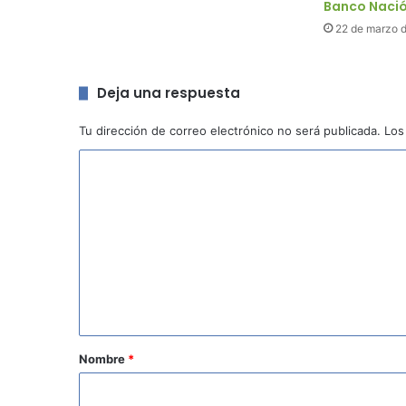
Banco Naci
22 de marzo 
Deja una respuesta
Tu dirección de correo electrónico no será publicada.
Los
C
o
m
e
n
t
a
r
Nombre
*
i