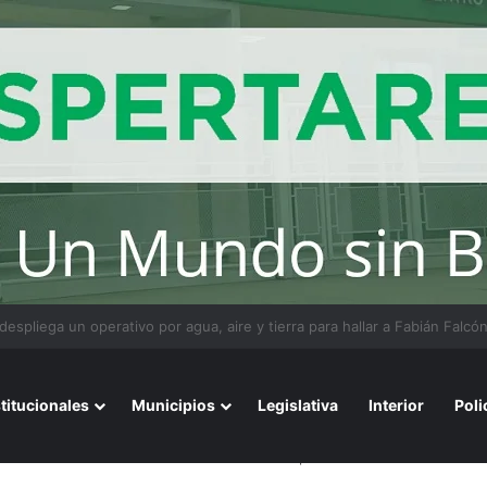
ios avalados por la ciencia de convivir con gatos
stitucionales
Municipios
Legislativa
Interior
Poli
to del intendente de La Matanza Fernando Espinoza