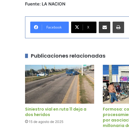
Fuente: LA NACION
Compartir por correo electrónico
Imprimir
Facebook
X
Publicaciones relacionadas
Siniestro vial en ruta 11 deja a
Formosa: c
dos heridos
procesamien
por asociació
15 de agosto de 2025
millonaria d