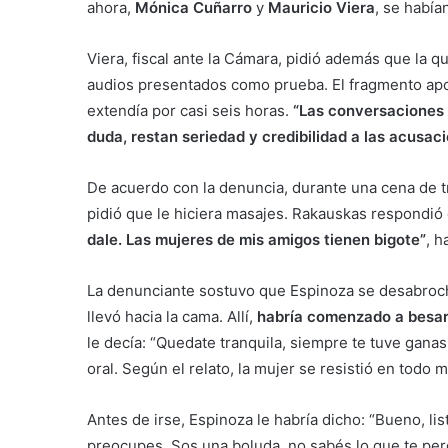
ahora,
Mónica Cuñarro
y
Mauricio Viera
, se había
Viera, fiscal ante la Cámara, pidió además que la q
audios presentados como prueba. El fragmento apo
extendía por casi seis horas.
“Las conversaciones 
duda, restan seriedad y credibilidad a las acusac
De acuerdo con la denuncia, durante una cena de t
pidió que le hiciera masajes. Rakauskas respondió 
dale. Las mujeres de mis amigos tienen bigote”
, h
La denunciante sostuvo que Espinoza se desabrochó 
llevó hacia la cama. Allí,
habría comenzado a besarl
le decía: “Quedate tranquila, siempre te tuve ganas,
oral. Según el relato, la mujer se resistió en todo 
Antes de irse, Espinoza le habría dicho: “Bueno, lis
preocupes. Sos una boluda, no sabés lo que te perd