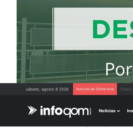
sábado, agosto 8 2026
Noticias de última hora
Benefic
Noticias
In
Inicio
/
Judiciales
/
La Corte dejó firme el procesamien