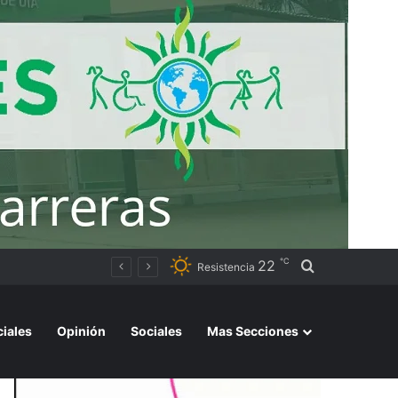
℃
22
Buscar por
Resistencia
ciales
Opinión
Sociales
Mas Secciones