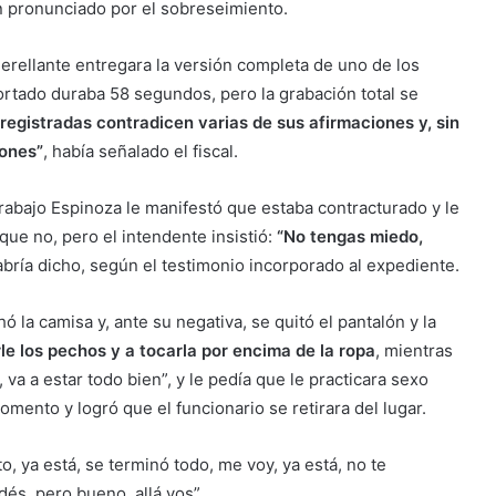
n pronunciado por el sobreseimiento.
uerellante entregara la versión completa de uno de los
rtado duraba 58 segundos, pero la grabación total se
registradas contradicen varias de sus afirmaciones y, sin
iones”
, había señalado el fiscal.
rabajo Espinoza le manifestó que estaba contracturado y le
que no, pero el intendente insistió:
“No tengas miedo,
abría dicho, según el testimonio incorporado al expediente.
la camisa y, ante su negativa, se quitó el pantalón y la
e los pechos y a tocarla por encima de la ropa
, mientras
 va a estar todo bien”, y le pedía que le practicara sexo
momento y logró que el funcionario se retirara del lugar.
to, ya está, se terminó todo, me voy, ya está, no te
és, pero bueno, allá vos”.