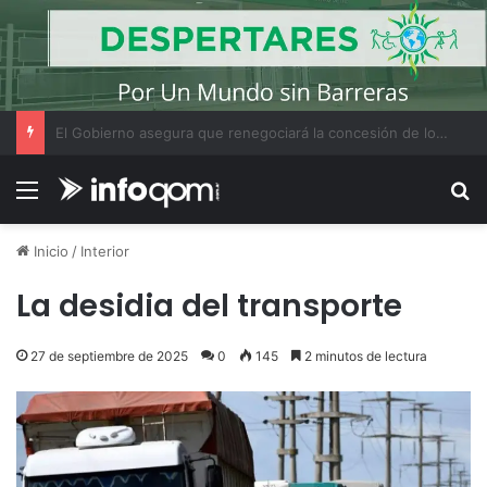
Chaco se prepara para una nueva edición del Torneo Internacional de Pesca del Dorado con Devolución en la Isla del Cerrito
Menú
B
Inicio
/
Interior
La desidia del transporte
27 de septiembre de 2025
0
145
2 minutos de lectura