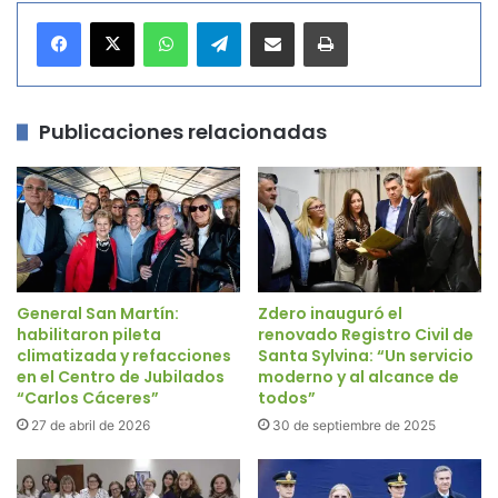
WhatsApp
Telegram
Compartir por correo electrónico
Imprimir
Publicaciones relacionadas
General San Martín:
Zdero inauguró el
habilitaron pileta
renovado Registro Civil de
climatizada y refacciones
Santa Sylvina: “Un servicio
en el Centro de Jubilados
moderno y al alcance de
“Carlos Cáceres”
todos”
27 de abril de 2026
30 de septiembre de 2025