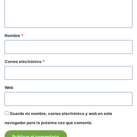
n
t
a
r
Nombre
*
i
o
*
Correo electrónico
*
Web
Guarda mi nombre, correo electrónico y web en este
navegador para la próxima vez que comente.