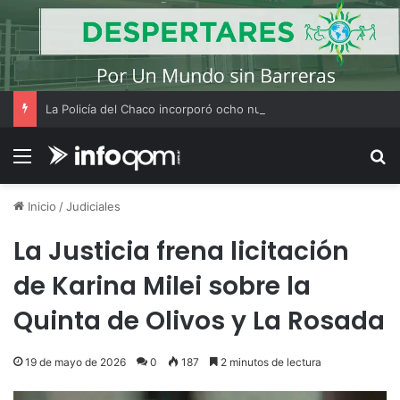
La Policía del Chaco incorporó ocho nuevos agentes tras un curso de actualización
Menú
B
Inicio
/
Judiciales
La Justicia frena licitación
de Karina Milei sobre la
Quinta de Olivos y La Rosada
19 de mayo de 2026
0
187
2 minutos de lectura