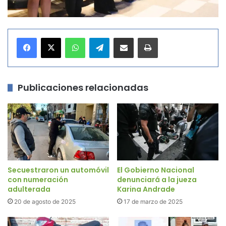
WhatsApp
Telegram
Compartir por correo electrónico
Imprimir
Publicaciones relacionadas
Secuestraron un automóvil
El Gobierno Nacional
con numeración
denunciará a la jueza
adulterada
Karina Andrade
20 de agosto de 2025
17 de marzo de 2025