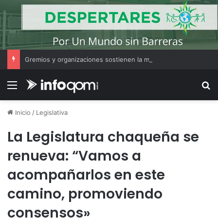
Gremios y organizaciones sostienen la marcha pese a los cambios en la Ley de Tierras
Menú
B
Inicio
/
Legislativa
La Legislatura chaqueña se
renueva: “Vamos a
acompañarlos en este
camino, promoviendo
consensos»