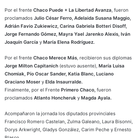
Por el frente
Chaco Puede + La Libertad Avanza
, fueron
proclamados
Julio César Ferro, Adelaida Susana Maggio,
Adrián Favio Zukiewicz, Carina Gabriela Botteri Disoff,
Jorge Fernando Gómez, Mayra Yael Jarenko Alexis, Iván
Joaquín García
y
María Elena Rodríguez.
Por el frente
Chaco Merece Más
, recibieron sus diplomas
Jorge Milton Capitanich
(estuvo ausente),
María Luisa
Chomiak, Pío Oscar Sander, Katia Blanc, Luciano
Graciano Moser
y
Elda Insaurralde.
Finalmente, por el Frente
Primero Chaco,
fueron
proclamados
Atlanto Honcheruk
y
Magda Ayala.
Acompañaron la jornada los diputados provinciales
Francisco Romero Castelan, Zulma Galeano, Laura Bisonni,
Dorys Arkwright, Gladys González, Carim Peche y Ernesto
Blasco.