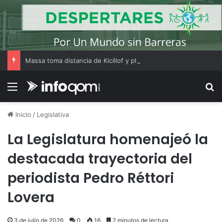
Massa toma distancia de Kicillof y plantea que Cristina Kirchner es clave para un acuerdo electoral del peronismo
Menú
B
Inicio
/
Legislativa
La Legislatura homenajeó la
destacada trayectoria del
periodista Pedro Réttori
Lovera
3 de julio de 2026
0
16
2 minutos de lectura