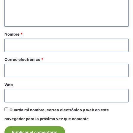
n
t
a
r
Nombre
*
i
o
*
Correo electrónico
*
Web
Guarda mi nombre, correo electrónico y web en este
navegador para la próxima vez que comente.