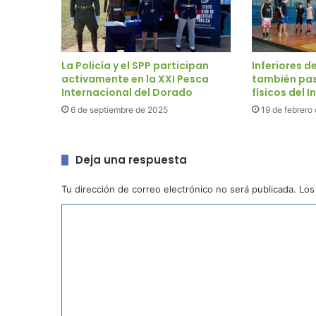
La Policía y el SPP participan
Inferiores d
activamente en la XXI Pesca
también pas
Internacional del Dorado
físicos del 
6 de septiembre de 2025
19 de febrero
Deja una respuesta
Tu dirección de correo electrónico no será publicada.
Los
C
o
m
e
n