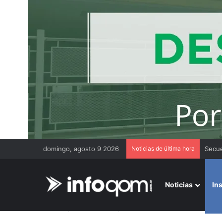
domingo, agosto 9 2026
Noticias de última hora
Claus
Noticias
In
Inicio
/
Institucionales
/
La Leonesa celebró su 82° anive