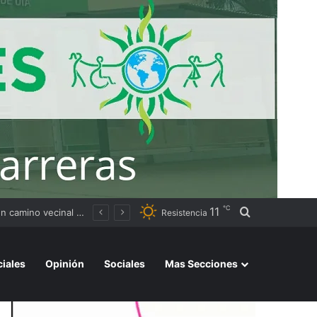
℃
11
Buscar por
to
Resistencia
ciales
Opinión
Sociales
Mas Secciones