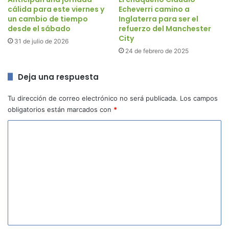
cálida para este viernes y
Echeverri camino a
un cambio de tiempo
Inglaterra para ser el
desde el sábado
refuerzo del Manchester
City
31 de julio de 2026
24 de febrero de 2025
Deja una respuesta
Tu dirección de correo electrónico no será publicada.
Los campos
obligatorios están marcados con
*
C
o
m
e
n
t
a