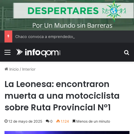
Chaco convoca a emprendedores locales para competir en «Emprendimiento Argentino 2026»
Menú
B
Inicio
/
Interior
La Leonesa: encontraron
muerta a una motociclista
sobre Ruta Provincial N°1
12 de mayo de 2025
0
1.124
Menos de un minuto